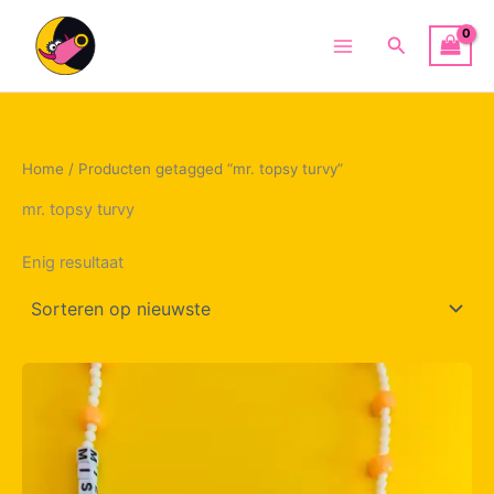
Ga
naar
Zoeken
Main
de
inhoud
Menu
Home
/ Producten getagged “mr. topsy turvy”
mr. topsy turvy
Enig resultaat