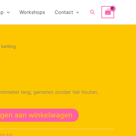
Zoeken
op
Workshops
Contact
 ketting
centimeter lang, gemeten zonder het houten,
gen aan winkelwagen
ing los