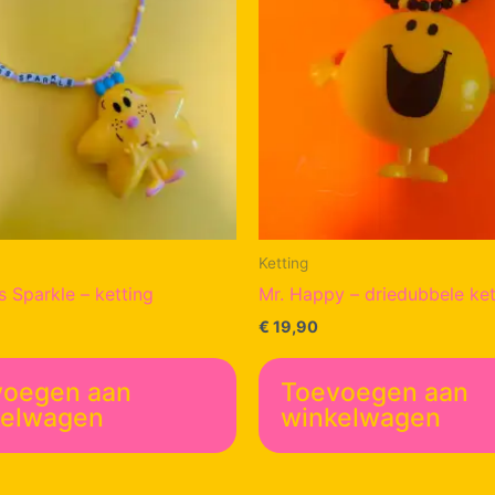
Ketting
ss Sparkle – ketting
Mr. Happy – driedubbele ket
€
19,90
voegen aan
Toevoegen aan
kelwagen
winkelwagen