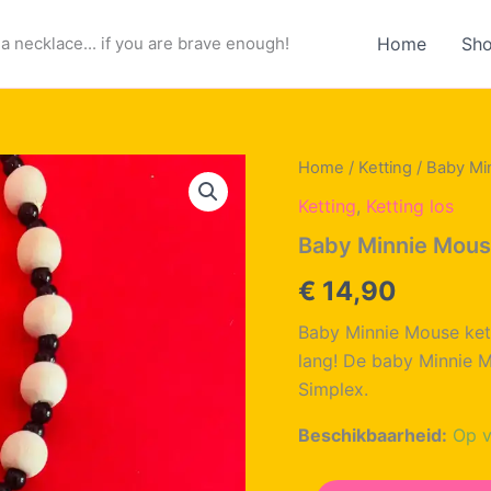
a necklace... if you are brave enough!
Home
Sh
Home
/
Ketting
/ Baby Mi
Ketting
,
Ketting los
Baby Minnie Mouse
€
14,90
Baby Minnie Mouse kett
lang! De baby Minnie M
Simplex.
Beschikbaarheid:
Op v
Baby