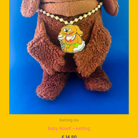
Ketting los
Baby Rowlf – ketting
€
14,90