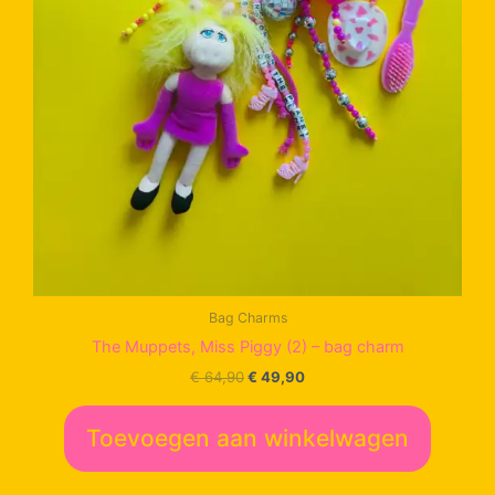
Bag Charms
The Muppets, Miss Piggy (2) – bag charm
Oorspronkelijke
Huidige
€
64,90
€
49,90
prijs
prijs
was:
is:
€ 64,90.
€ 49,90.
Toevoegen aan winkelwagen