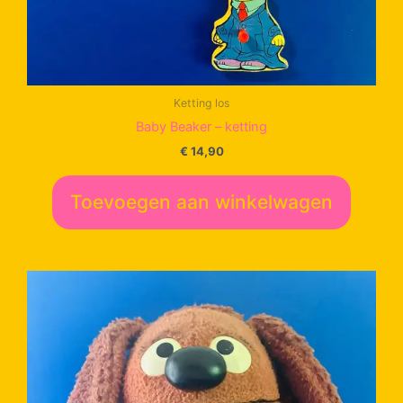
Ketting los
Baby Beaker – ketting
€
14,90
Toevoegen aan winkelwagen