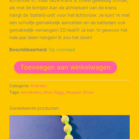
lichtsnoer in, maar deze krans is zowel geweldig zonder,
als met de lichtjes! Aan de achterkant van de krans
hangt de ‘batterij-unit’ voor het lichtsnoer. Je kunt ‘m met
een schuifje gemakkelijk aanzetten en de batterijen ook
gemakkelijk vervangen! ZO leuk!!! Je kan ‘m gewoon het
hele jaar laten hangen! Ik zou het doen!
Beschikbaarheid:
Op voorraad
Miss
Toevoegen aan winkelwagen
Piggy
-
kerstkrans
Categorie:
Kransen
aantal
Tags:
kerstkrans
,
Miss Piggy
,
Muppet Show
Gerelateerde producten