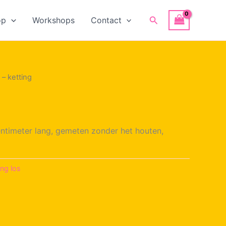
Zoeken
op
Workshops
Contact
 – ketting
centimeter lang, gemeten zonder het houten,
ing los