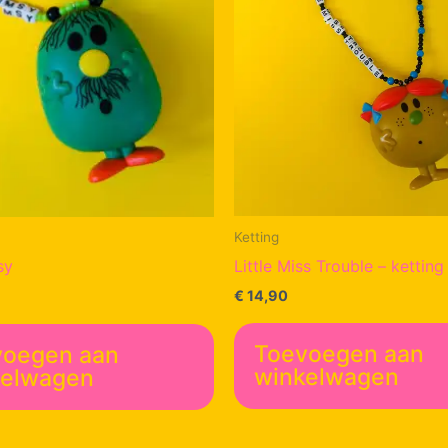
Ketting
Little Miss Trouble – ketting
sy
€
14,90
Toevoegen aan
voegen aan
winkelwagen
kelwagen