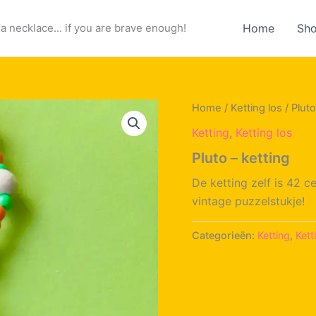
a necklace... if you are brave enough!
Home
Sh
Home
/
Ketting los
/ Pluto
Ketting
,
Ketting los
Pluto – ketting
De ketting zelf is 42 
vintage puzzelstukje!
Categorieën:
Ketting
,
Kett