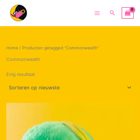
Ga
naar
Zoeken
Main
de
inhoud
Menu
Home
/ Producten getagged “Commonwealth”
Commonwealth
Enig resultaat