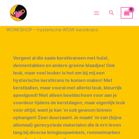
Ga
naar
Zoeken
Main
de
inhoud
Menu
WORKSHOP – hysterische WOW kerstkrans
Vergeet al die saaie kerstkransen met hulst,
dennentakken en andere groene blaadjes! Ook
leuk, maar veel leuker is het om bij mij een
hysterische kerstkrans te komen maken! Met
kerstballen, maar vooral met allerlei leuk, kleurrijk
speelgoed! Niet alleen beeldschoon voor aan je
voordeur tijdens de kerstdagen, maar eigenlijk leuk
voor altijd, want je kan ‘m ook gewoon binnen
ophangen! Zeer duurzaam! Je maakt ‘m van (bijna
allemaal) gerecyclede materialen die ik m’n leven
lang bij diverse kringloopwinkels, rommelmarken