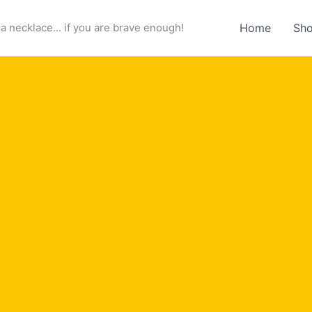
a necklace... if you are brave enough!
Home
Sh