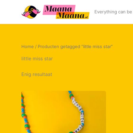
Ga
naar
Everything can be 
de
inhoud
Home
/ Producten getagged “little miss star”
little miss star
Enig resultaat