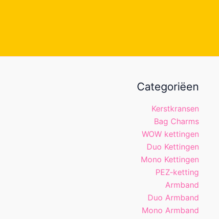
Categoriëen
Kerstkransen
Bag Charms
WOW kettingen
Duo Kettingen
Mono Kettingen
PEZ-ketting
Armband
Duo Armband
Mono Armband