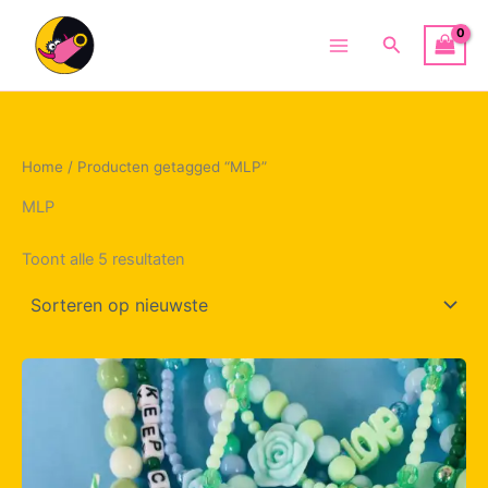
Ga
naar
Zoeken
Main
de
inhoud
Menu
Home
/ Producten getagged “MLP”
MLP
Gesorteerd
Toont alle 5 resultaten
op
nieuwste