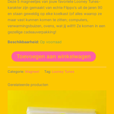
Deze 5 magneetjes van jouw favoriete Looney Tunes-
karakter zijn gemaakt van echte Flippo’s uit de jaren 90
en staan geweldig op elke koelkast (of alles waarop ze
maar vast kunnen komen te zitten; computers,
verwarmingsbuizen, ovens, wat jij wil!!!! Ze komen in een
gezellige cadeauverpakking!
Beschikbaarheid:
Op voorraad
5
Toevoegen aan winkelwagen
Tazmanian
Devil
Flippo
Categorie:
Magneet
Tag:
Looney Tunes
-
magneten
(2)
Gerelateerde producten
aantal