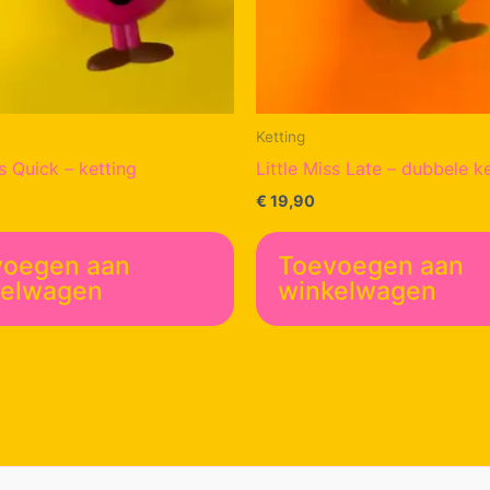
Ketting
ss Quick – ketting
Little Miss Late – dubbele k
€
19,90
voegen aan
Toevoegen aan
kelwagen
winkelwagen