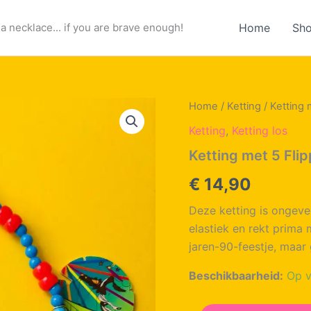
a necklace... if you are brave enough!
Home
Sh
Home
/
Ketting
/ Ketting 
Ketting
,
Ketting los
Ketting met 5 Flip
€
14,90
Deze ketting is ongeve
elastiek en rekt prima m
jaren-90-feestje, maar 
Beschikbaarheid:
Op v
Ketting