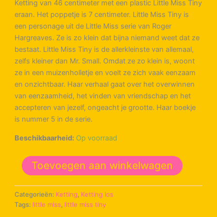
Ketting van 46 centimeter met een plastic Little Miss Tiny
eraan. Het poppetje is 7 centimeter. Little Miss Tiny is
een personage uit de Little Miss serie van Roger
Hargreaves. Ze is zo klein dat bijna niemand weet dat ze
bestaat. Little Miss Tiny is de allerkleinste van allemaal,
zelfs kleiner dan Mr. Small. Omdat ze zo klein is, woont
ze in een muizenholletje en voelt ze zich vaak eenzaam
en onzichtbaar. Haar verhaal gaat over het overwinnen
van eenzaamheid, het vinden van vriendschap en het
accepteren van jezelf, ongeacht je grootte. Haar boekje
is nummer 5 in de serie.
Beschikbaarheid:
Op voorraad
Little
Toevoegen aan winkelwagen
Miss
Tiny
-
Categorieën:
Ketting
,
Ketting los
ketting
Tags:
little miss
,
little miss tiny
aantal