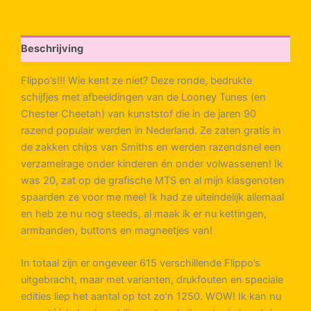
Flippo
buttons
aantal
Beschrijving
Flippo’s!!! Wie kent ze niet? Deze ronde, bedrukte
schijfjes met afbeeldingen van de Looney Tunes (en
Chester Cheetah) van kunststof die in de jaren 90
razend populair werden in Nederland. Ze zaten gratis in
de zakken chips van Smiths en werden razendsnel een
verzamelrage onder kinderen én onder volwassenen! Ik
was 20, zat op de grafische MTS en al mijn klasgenoten
spaarden ze voor me mee! Ik had ze uiteindelijk allemaal
en heb ze nu nog steeds, al maak ik er nu kettingen,
armbanden, buttons en magneetjes van!
In totaal zijn er ongeveer 615 verschillende Flippo’s
uitgebracht, maar met varianten, drukfouten en speciale
edities liep het aantal op tot zo’n 1250. WOW! Ik kan nu