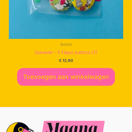
Button
Sylvester – 5 Flippo buttons (2)
€
12,90
Toevoegen aan winkelwagen