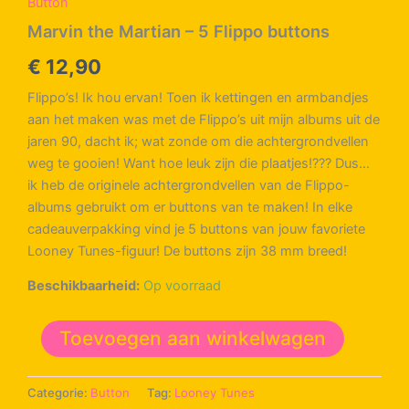
Button
Marvin the Martian – 5 Flippo buttons
€
12,90
Flippo’s! Ik hou ervan! Toen ik kettingen en armbandjes
aan het maken was met de Flippo’s uit mijn albums uit de
jaren 90, dacht ik; wat zonde om die achtergrondvellen
weg te gooien! Want hoe leuk zijn die plaatjes!??? Dus…
ik heb de originele achtergrondvellen van de Flippo-
albums gebruikt om er buttons van te maken! In elke
cadeauverpakking vind je 5 buttons van jouw favoriete
Looney Tunes-figuur! De buttons zijn 38 mm breed!
Beschikbaarheid:
Op voorraad
Marvin
Toevoegen aan winkelwagen
the
Martian
-
Categorie:
Button
Tag:
Looney Tunes
5