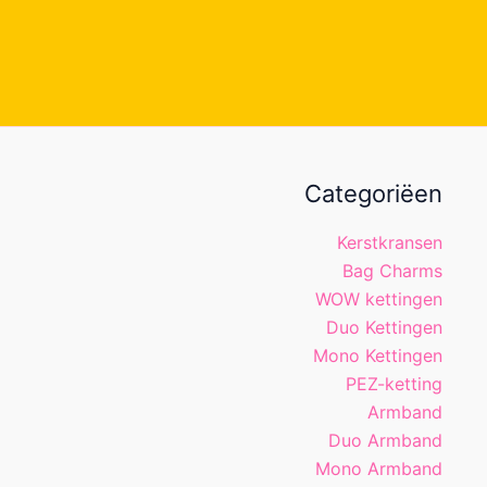
Categoriëen
Kerstkransen
Bag Charms
WOW kettingen
Duo Kettingen
Mono Kettingen
PEZ-ketting
Armband
Duo Armband
Mono Armband