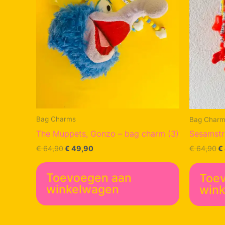
Bag Charms
Bag Char
The Muppets, Gonzo – bag charm (3)
Sesamstr
Oorspronkelijke
Huidige
O
€
64,90
€
49,90
€
64,90
€
prijs
prijs
pr
was:
is:
w
€ 64,90.
€ 49,90.
€
Toevoegen aan
Toe
winkelwagen
win