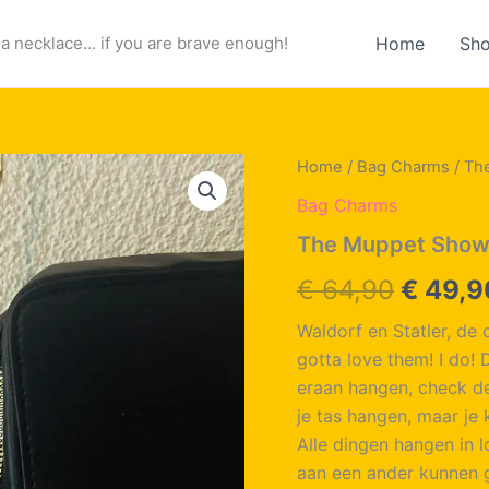
a necklace... if you are brave enough!
Home
Sh
Home
/
Bag Charms
/ Th
Bag Charms
The Muppet Show,
Oorspr
€
64,90
€
49,9
prijs
Waldorf en Statler, de
gotta love them! I do! 
was:
eraan hangen, check de
€ 64,9
je tas hangen, maar je
Alle dingen hangen in 
aan een ander kunnen g