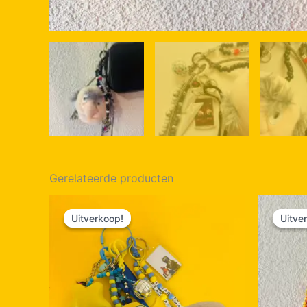
Gerelateerde producten
Uitverkoop!
Uitverkoop!
Uitve
Uitve