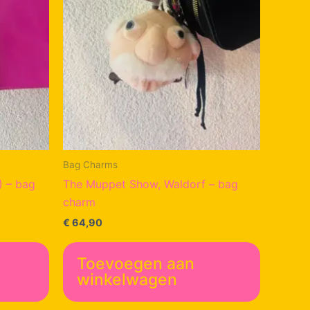
Bag Charms
) – bag
The Muppet Show, Waldorf – bag
charm
€
64,90
Toevoegen aan
winkelwagen