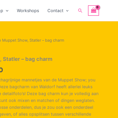
Zoeken
op
Workshops
Contact
e Muppet Show, Statler – bag charm
 Statler – bag charm
onkelijke
Huidige
0
prijs
 chagrijnige mannetjes van de Muppet Show; you
Deze bagcharm van Waldorf heeft allerlei leuks
is:
 detailfoto’s! Deze bag charm kun je volledig aan
0.
€ 49,90.
 kunt ook mixen en matchen of dingen weglaten.
losse onderdelen, dus je zou ook een onderdeel
even, of alles opsplitsen tussen verschillende