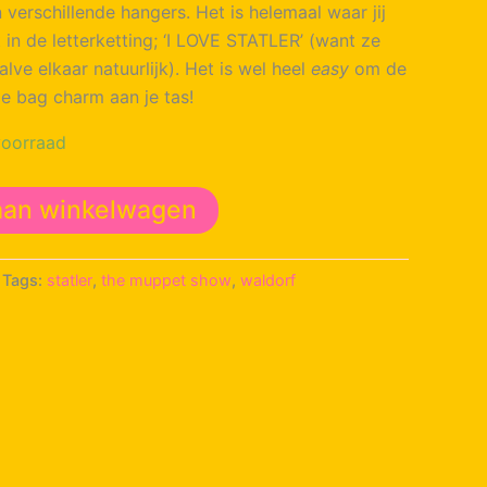
n verschillende hangers. Het is helemaal waar jij
t in de letterketting; ‘I LOVE STATLER’ (want ze
lve elkaar natuurlijk). Het is wel heel
easy
om de
e bag charm aan je tas!
oorraad
aan winkelwagen
Tags:
statler
,
the muppet show
,
waldorf