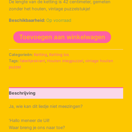
De lengte van de ketting is 42 centimeter, gemeten
zonder het houten, vintage puzzelstukje!
Beschikbaarheid:
Op voorraad
De
Toevoegen aan winkelwagen
Fabeltjeskrant,
Bor
de
Categorieën:
Ketting
,
Ketting los
Wolf
Tags:
fabeltjeskrant
,
Houten inlegpuzzel
,
vintage houten
-
puzzel
ketting
aantal
Beschrijving
Ja, wie kan dit liedje niet meezingen?
‘Hallo meneer de Uil!
Waar breng je ons naar toe?