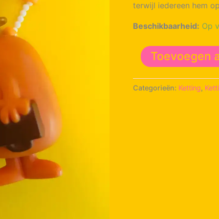
terwijl iedereen hem o
Beschikbaarheid:
Op v
Mr.
Toevoegen 
Topsy
Turvy
-
Categorieën:
Ketting
,
Kett
ketting
aantal