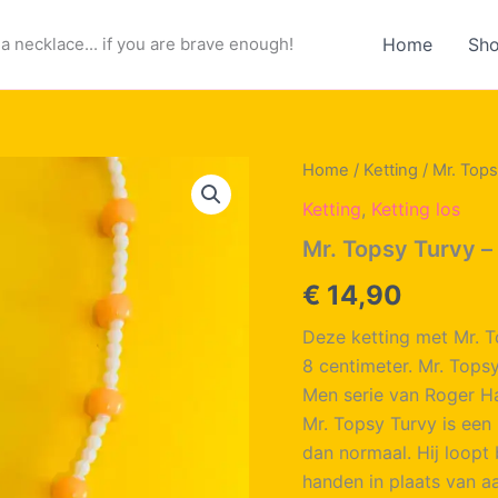
a necklace... if you are brave enough!
Home
Sh
Home
/
Ketting
/ Mr. Tops
Ketting
,
Ketting los
Mr. Topsy Turvy –
€
14,90
Deze ketting met Mr. T
8 centimeter. Mr. Tops
Men serie van Roger Ha
Mr. Topsy Turvy is een
dan normaal. Hij loopt 
handen in plaats van aa