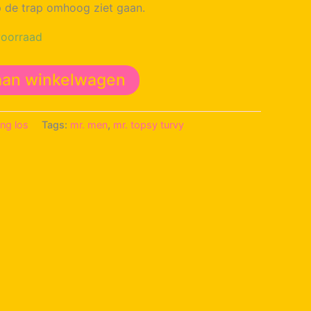
p de trap omhoog ziet gaan.
oorraad
aan winkelwagen
ing los
Tags:
mr. men
,
mr. topsy turvy