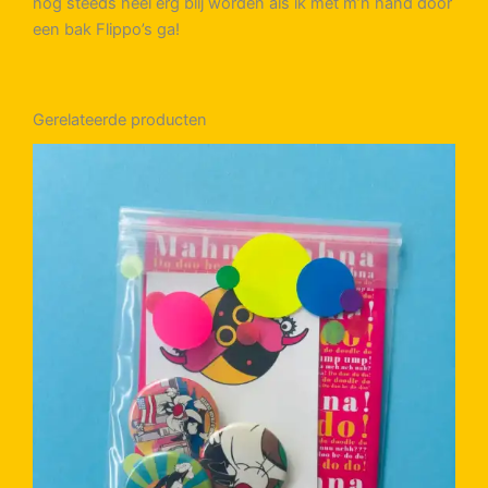
nog stééds heel erg blij worden als ik met m’n hand door
een bak Flippo’s ga!
Gerelateerde producten